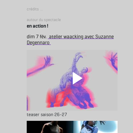
Crédits
Autour du spectacle
en action !
dim 7 fév.
atelier waacking avec Suzanne
Degennaro
teaser saison 26-27