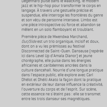
Degennaro puise dans le waacking, le modern’
jazz et le hip-hop pour transformer le corps en
langage. À travers une gestuelle précise et
suspendue, elle interroge les frontières du genre
et son vécu de personne intersexe. Limbo est
une pièce introspective où force et abandon se
mêlent en un solo flamboyant et troublant.
Première pièce de Mwendwa Marchand,
Out/Side
est un trio organique, incisif et doux,
dont on a vu les prémisses au festival
Disconnected de Saint-Ouen. Danseuse (repérée
ici dans Level Up d’Amala Dianor) et jeune
chorégraphe, elle puise dans les énergies
africaines et caribéennes ancrées dans la
culture dancehall. Nourrie d’une longue pratique
dans l’espace public, elle explore avec Carl
Dhélot et Dhéiti Akato la façon dont la pratique
en extérieur de leur danse influence la créativité,
l’ouverture du corps et de l’esprit. Sur scène,
cette essence ne s'éteint pas : elle se transmet
entre les trois danseur·ses magnétiques.